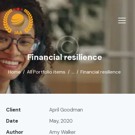
Financial resilience
Home
All Portfolio items
...
Financial resilience
Client
April Goodman
Date
May, 2020
Author
Amy Walker